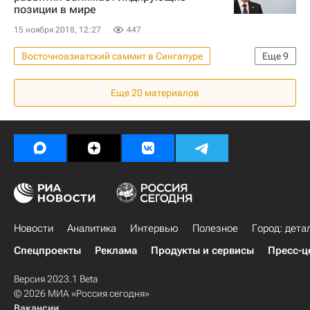
позиции в мире
15 ноября 2018, 12:27
447
Восточноазиатский саммит в Сингапуре
Еще
9
Новости - Недвижимость
Еще
20
материалов
Сингапур (город)
Москва
Владимир Путин
Строительство
ЖКХ
Городская среда
Инфраструктура
Россия
Новости
Аналитика
Интервью
Полезное
Город: дета
Спецпроекты
Реклама
Продукты и сервисы
Пресс-ц
Версия 2023.1 Beta
© 2026 МИА «Россия сегодня»
Вакансии