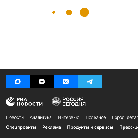
Новости
Аналитика
Интервью
Полезное
Город: дета
Спецпроекты
Реклама
Продукты и сервисы
Пресс-ц