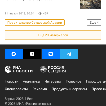
11 января 2018, 20:04
459
Правительство Саудовской Аравии
Еще
4
Отставки и назначения - Новости
Еще
20
материалов
Новости - Недвижимость
Саудовская Аравия
Девелоперы
Новости
Аналитика
Интервью
Полезное
Город: дета
Спецпроекты
Реклама
Продукты и сервисы
Пресс-ц
Версия 2023.1 Beta
© 2026 МИА «Россия сегодня»