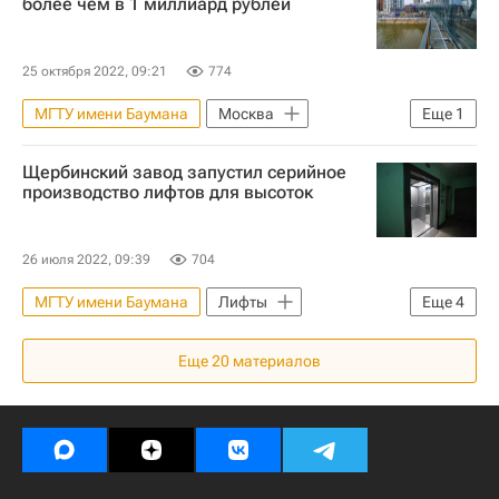
более чем в 1 миллиард рублей
Строительство
25 октября 2022, 09:21
774
МГТУ имени Баумана
Москва
Еще
1
Мосты
Щербинский завод запустил серийное
производство лифтов для высоток
26 июля 2022, 09:39
704
МГТУ имени Баумана
Лифты
Еще
4
Виталий Мутко
Россия
Еще
20
материалов
Министерство промышленности и торговли РФ (Минпромторг России)
"Дом.РФ"