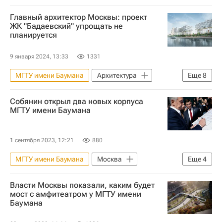
Владимир Путин
Москва
Россия
Главный архитектор Москвы: проект
Вузы
ЖК "Бадаевский" упрощать не
планируется
9 января 2024, 13:33
1331
МГТУ имени Баумана
Архитектура
Еще
8
Архитекторы
Жилье
Москва
Собянин открыл два новых корпуса
Сергей Кузнецов (архитектор)
МГТУ имени Баумана
Ирина Винер
Новатэк
Зарядье
Девелоперы
1 сентября 2023, 12:21
880
МГТУ имени Баумана
Москва
Еще
4
Россия
Сергей Собянин
Вузы
Власти Москвы показали, каким будет
Инфраструктура
мост с амфитеатром у МГТУ имени
Баумана