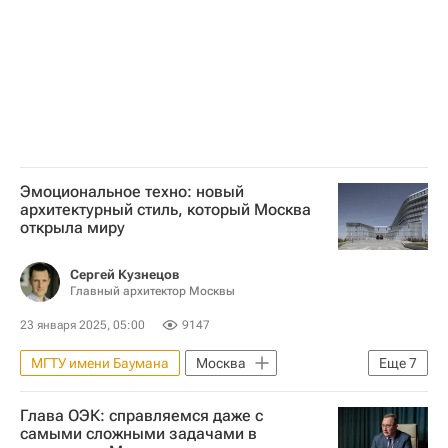
Новая Москва
МОЭК
Сколково
Комплекс городского хозяйства Москвы
ЖКХ
Теплоснабжение
Эмоциональное техно: новый
архитектурный стиль, который Москва
открыла миру
Сергей Кузнецов
Главный архитектор Москвы
23 января 2025, 05:00
9147
МГТУ имени Баумана
Москва
Еще
7
Архитектура
Глава ОЭК: справляемся даже с
Сергей Кузнецов (архитектор)
самыми сложными задачами в