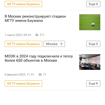
МГТУ имени Баумана
Еще
9
Спортивные объекты
В Москве реконструируют стадион
Москва Сегодня: мегаполис для жизни
МГТУ имени Баумана
Городское хозяйство Москвы
Комплекс городского хозяйства Москвы
7 марта 2025, 09:24
271
Москва
МГТУ имени Баумана
Москва
Еще
3
Город: детали – РИА Недвижимость
Сергей Собянин
Спортивные объекты
Городская среда
Петр Бирюков
МОЭК в 2024 году подключила к теплу
Реконструкция
более 650 объектов в Москве
Ирина Винер
6 февраля 2025, 11:41
77
МГТУ имени Баумана
Еще
9
Москва Сегодня: мегаполис для жизни
Городское хозяйство Москвы
Москва