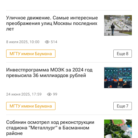
Уличное движение. Самые интересные
преображения улиц Москвы последних
лет
8 июля 2025, 10:00
514
МГТУ имени Баумана
Еще
8
Москва Сегодня: мегаполис для жизни
Инвестпрограмма МОЭК за 2024 год
Городское хозяйство Москвы
превысила 36 миллиардов рублей
Комплекс городского хозяйства Москвы
Москва
Городская среда
24 июня 2025, 17:59
99
Мультимедиа – РИА Недвижимость
МГТУ имени Баумана
Еще
7
Город: детали – РИА Недвижимость
Москва Сегодня: мегаполис для жизни
Сергий Радонежский
Собянин осмотрел ход реконструкции
Городское хозяйство Москвы
Москва
стадиона "Металлург" в Басманном
районе
МОЭК
Газпром