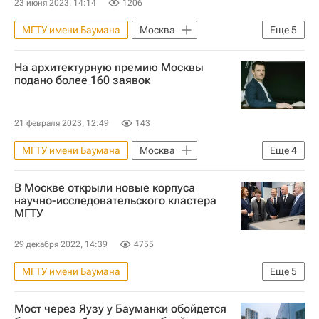
23 июня 2023, 14:14
1206
МГТУ имени Баумана
Москва
Еще
5
Москомархитектура
На архитектурную премию Москвы
Сергей Кузнецов (архитектор)
подано более 160 заявок
Строительство
Мосты
Инфраструктура
21 февраля 2023, 12:49
143
МГТУ имени Баумана
Москва
Еще
4
Сергей Кузнецов (архитектор)
В Москве открыли новые корпуса
Москомархитектура
Архитектура
научно-исследовательского кластера
МГТУ
Архитекторы
29 декабря 2022, 14:39
4755
МГТУ имени Баумана
Еще
5
Дмитрий Чернышенко
Россия
Мост через Яузу у Бауманки обойдется
Сергей Собянин
Москва