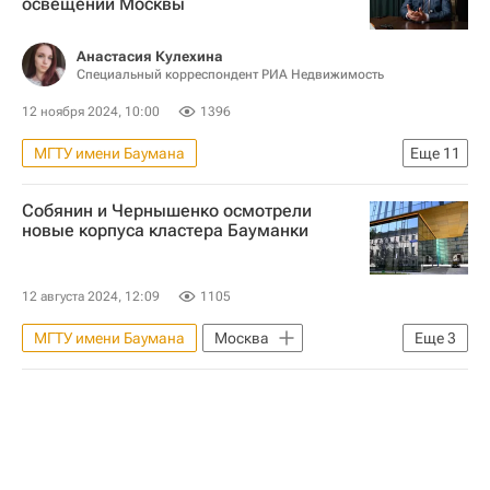
освещении Москвы
Архитекторы
Третьяковская галерея
Коммунарка (Москва)
Россия
Анастасия Кулехина
Специальный корреспондент РИА Недвижимость
Точка зрения – РИА Недвижимость
12 ноября 2024, 10:00
1396
МГТУ имени Баумана
Еще
11
Интервью – РИА Недвижимость
Собянин и Чернышенко осмотрели
Москва Сегодня: мегаполис для жизни
новые корпуса кластера Бауманки
Городское хозяйство Москвы
Комплекс городского хозяйства Москвы
12 августа 2024, 12:09
1105
Москва
ЖКХ
МГТУ имени Баумана
Москва
Еще
3
Объединенная энергетическая компания (Москва)
Дмитрий Чернышенко
Сергей Собянин
Город: детали – РИА Недвижимость
Михаил Гордин
Зарядье
Россия
Сергей Собянин