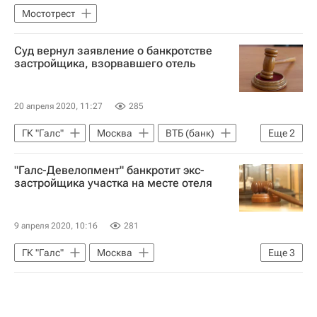
Мостотрест
Суд вернул заявление о банкротстве
застройщика, взорвавшего отель
20 апреля 2020, 11:27
285
ГК "Галс"
Москва
ВТБ (банк)
Еще
2
Коммерческая недвижимость
"Галс-Девелопмент" банкротит экс-
Гостиницы
застройщика участка на месте отеля
9 апреля 2020, 10:16
281
ГК "Галс"
Москва
Еще
3
Коммерческая недвижимость
Банкротство
Девелоперы