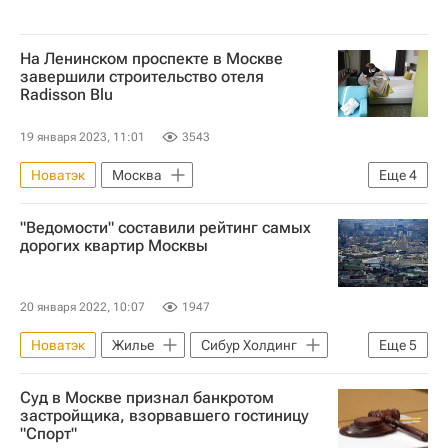
На Ленинском проспекте в Москве
завершили строительство отеля
Radisson Blu
19 января 2023, 11:01
3543
Новатэк
Москва
Еще
4
Коммерческая недвижимость
"Ведомости" составили рейтинг самых
Строительство
Отели
Гостиницы
дорогих квартир Москвы
20 января 2022, 10:07
1947
Новатэк
Жилье
Сибур Холдинг
Еще
5
Москва
Ислам Каримов
Суд в Москве признал банкротом
Леонид Михельсон
Цены
застройщика, взорвавшего гостиницу
"Спорт"
Элитное жилье