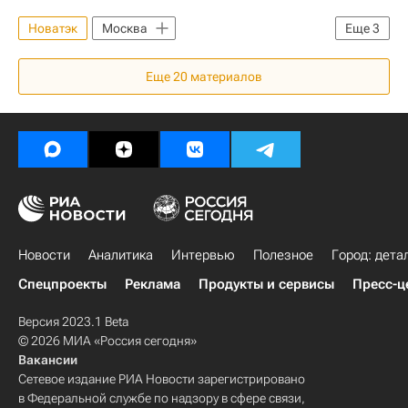
Новатэк
Москва
Еще
3
Москомстройинвест
Еще
20
материалов
Новости - Недвижимость
Россия
Новости
Аналитика
Интервью
Полезное
Город: дета
Спецпроекты
Реклама
Продукты и сервисы
Пресс-ц
Версия 2023.1 Beta
© 2026 МИА «Россия сегодня»
Вакансии
Сетевое издание РИА Новости зарегистрировано
в Федеральной службе по надзору в сфере связи,