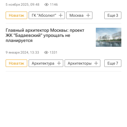
5 ноября 2025, 09:48
1146
Новатэк
ГК "Абсолют"
Москва
Еще
3
Строительство
Офисы
Главный архитектор Москвы: проект
Бизнес-центры
ЖК "Бадаевский" упрощать не
планируется
9 января 2024, 13:33
1331
Новатэк
Архитектура
Архитекторы
Еще
7
Жилье
Москва
Сергей Кузнецов (архитектор)
Ирина Винер
Зарядье
МГТУ имени Баумана
Девелоперы