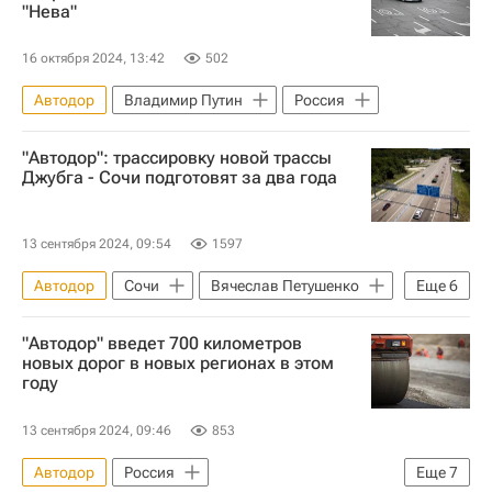
"Нева"
16 октября 2024, 13:42
502
Автодор
Владимир Путин
Россия
"Автодор": трассировку новой трассы
Джубга - Сочи подготовят за два года
13 сентября 2024, 09:54
1597
Автодор
Сочи
Вячеслав Петушенко
Еще
6
Марат Хуснуллин
Владимир Путин
"Автодор" введет 700 километров
Россия
Дороги
Строительство
новых дорог в новых регионах в этом
году
Инфраструктура
13 сентября 2024, 09:46
853
Автодор
Россия
Еще
7