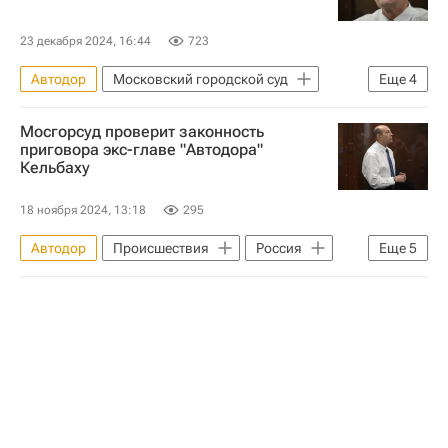
23 декабря 2024, 16:44
723
Автодор
Московский городской суд
Еще
4
Россия
Сергей Кельбах
Мосгорсуд проверит законность
Следственный комитет России (СК РФ)
приговора экс-главе "Автодора"
Кельбаху
Криминал
18 ноября 2024, 13:18
295
Автодор
Происшествия
Россия
Еще
5
Московская область (Подмосковье)
Москва
Сергей Кельбах
Московский городской суд
Следственный комитет России (СК РФ)