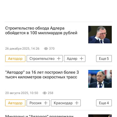
Строительство обхода Адлера
обойдется в 100 миллиардов рублей
26 декабря 2025, 14:26
370
Автодор
Строительство
Адлер
Еще
5
Сочи
Россия
Марат Хуснуллин
"Автодор" за 16 лет построил более 3
Дороги
Инфраструктура
тысяч километров скоростных трасс
20 августа 2025, 10:50
258
Автодор
Россия
Краснодар
Еще
4
Санкт-Петербург
Вячеслав Петушенко
Минтранс и "Автодор" поддержали