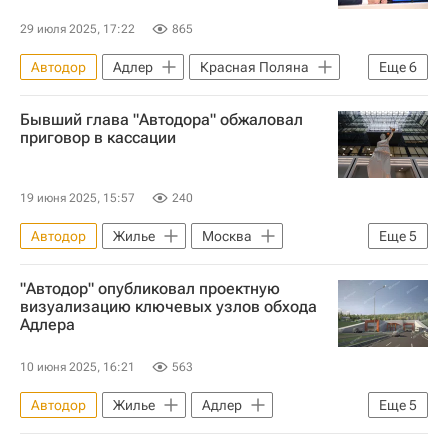
29 июля 2025, 17:22
865
Автодор
Адлер
Красная Поляна
Еще
6
Сочи
Марат Хуснуллин
Бывший глава "Автодора" обжаловал
Вячеслав Петушенко
Дороги
приговор в кассации
Инфраструктура
Строительство
19 июня 2025, 15:57
240
Автодор
Жилье
Москва
Еще
5
Россия
"Автодор" опубликовал проектную
Московская область (Подмосковье)
визуализацию ключевых узлов обхода
Адлера
Сергей Кельбах
Следственный комитет России (СК РФ)
10 июня 2025, 16:21
563
Криминал
Автодор
Жилье
Адлер
Еще
5
Красная Поляна
Главгосэкспертиза