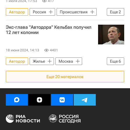
1 июля 2024, 17:53
417
Автодор
Россия
Происшествия
Еще
2
Сергей Кельбах
Экс-глава "Автодора" Кельбах получил
Следственный комитет России (СК РФ)
12 лет колонии
18 июня 2024, 14:13
4401
Автодор
Жилье
Москва
Еще
6
Сергей Кельбах
Россия
Еще
20
материалов
Происшествия
Следственный комитет России (СК РФ)
Московская область (Подмосковье)
Криминал