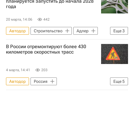
планируется запустить до начала 2028
года
20 марта, 14:06
442
Автодор
Строительство
Адлер
Еще
3
Россия
Сочи
Марат Хуснуллин
В России отремонтируют более 430
километров скоростных трасс
4 марта, 14:41
203
Автодор
Россия
Еще
5
Воронежская область
Московская область (Подмосковье)
Дороги
Ремонт
Инфраструктура