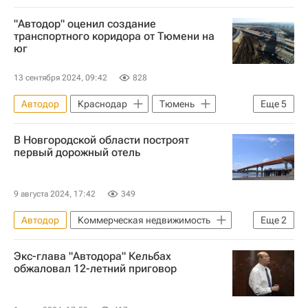
Донецкая Народная Республика
"Автодор" оценил создание
Луганская Народная Республика
транспортного коридора от Тюмени на
юг
Марат Хуснуллин
Вячеслав Петушенко
Дороги
Строительство
13 сентября 2024, 09:42
828
Инфраструктура
Автодор
Краснодар
Тюмень
Еще
5
Казань
Вячеслав Петушенко
В Новгородской области построят
Строительство
Дороги
первый дорожный отель
Инфраструктура
9 августа 2024, 17:42
349
Автодор
Коммерческая недвижимость
Еще
2
Окуловский район
Экс-глава "Автодора" Кельбах
Новгородская область
обжаловал 12-летний приговор