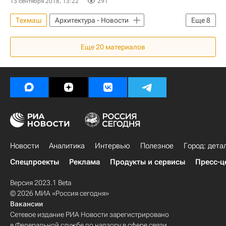
13 сентября 2018, 13:22
291
Техмаш
Архитектура - Новости
Еще
8
Новости - Недвижимость
Еще
20
материалов
Челябинская область
Челябинск
Сплав (НПО)
Ростех
Памятники
Архитектура
Россия
Новости
Аналитика
Интервью
Полезное
Город: дета
Спецпроекты
Реклама
Продукты и сервисы
Пресс-ц
Версия 2023.1 Beta
© 2026 МИА «Россия сегодня»
Вакансии
Сетевое издание РИА Новости зарегистрировано
в Федеральной службе по надзору в сфере связи,