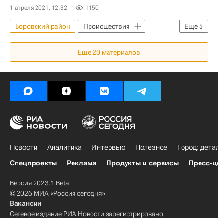
1 апреля 2021, 12:32
1150
Боровский район
Происшествия
Еще
5
Калужская область
Балабаново
Еще
20
материалов
Жилье
ЖКХ
Балконы
Новости
Аналитика
Интервью
Полезное
Город: дета
Спецпроекты
Реклама
Продукты и сервисы
Пресс-ц
Версия 2023.1 Beta
© 2026 МИА «Россия сегодня»
Вакансии
Сетевое издание РИА Новости зарегистрировано