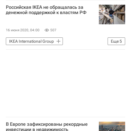
Мультимедиа – РИА Недвижимость
Российская IKEA не обращалась за
Испания
Ватикан
Камбоджа
денежной поддержкой к властям РФ
Австрия
Греция
Москва
Архитектура
Туризм
Россия
16 июня 2020, 04:00
507
ВДНХ
IKEA International Group
Еще
5
Коммерческая недвижимость
Торговая недвижимость
Россия
Коронавирус COVID-19
Коронавирус в России
В Европе зафиксированы рекордные
инвестиции в недвижимость