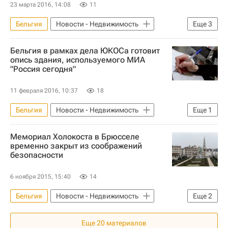
23 марта 2016, 14:08
11
Бельгия
Новости - Недвижимость
Еще
3
Отели
Брюссель
Бельгия в рамках дела ЮКОСа готовит
Коммерческая недвижимость
опись здания, используемого МИА
"Россия сегодня"
11 февраля 2016, 10:37
18
Бельгия
Новости - Недвижимость
Еще
1
Недвижимость
Мемориал Холокоста в Брюсселе
временно закрыт из соображений
безопасности
6 ноября 2015, 15:40
14
Бельгия
Новости - Недвижимость
Еще
2
Памятники
Брюссель
Еще
20
материалов