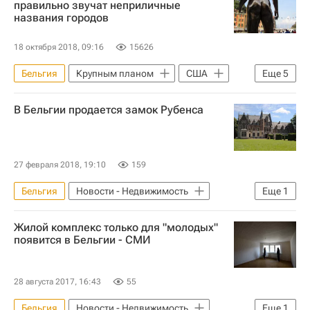
правильно звучат неприличные
названия городов
Исландия
Германия
Швеция
18 октября 2018, 09:16
15626
Бельгия
Крупным планом
США
Еще
5
Новая Зеландия
Дания
В Бельгии продается замок Рубенса
Великобритания
Шотландия
Аналитика – РИА Недвижимость
27 февраля 2018, 19:10
159
Бельгия
Новости - Недвижимость
Еще
1
Жилье
Жилой комплекс только для "молодых"
появится в Бельгии - СМИ
28 августа 2017, 16:43
55
Бельгия
Новости - Недвижимость
Еще
1