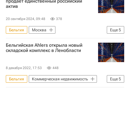
продает единственный российский
актив
20 сентября 2024, 09:48
378
Бельгия
Москва
Еще
5
Коммерческая недвижимость
Россия
Бельгийская Ahlers открыла новый
Vesper
складской комплекс в Ленобласти
Российский фонд прямых инвестиций
Домодедово (аэропорт)
8 декабря 2022, 17:53
448
Бельгия
Коммерческая недвижимость
Еще
5
Санкт-Петербург
Ленинградская область
Ломоносовский район
Пулково (аэропорт)
Склады