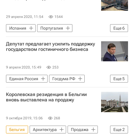
29 апреля 2020, 11:54
1544
Испания
Португалия
Еще
6
Инвестиции
Европа
Депутат предлагает усилить поддержку
Великобритания
CBRE
государством гостиничного бизнеса
Коронавирус COVID-19
Коронавирус в России
9 апреля 2020, 15:49
253
Единая Россия
Госдума РФ
Еще
5
Сергей Кривоносов
Королевская резиденция в Бельгии
Распространение коронавируса
вновь выставлена на продажу
Гостиницы
Коронавирус COVID-19
Коронавирус в России
9 октября 2019, 15:06
268
Бельгия
Архитектура
Продажа
Еще
2