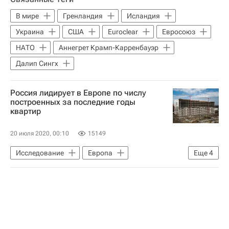
В мире
Гренландия
Исландия
Украина
США
Euroclear
Евросоюз
НАТО
Аннегрет Крамп-Карренбауэр
Далип Сингх
Россия лидирует в Европе по числу
построенных за последние годы
квартир
20 июля 2020, 00:10
15149
Исследование
Европа
Еще
4
РИА Рейтинг
Жилье
Новостройки
Рейтинг