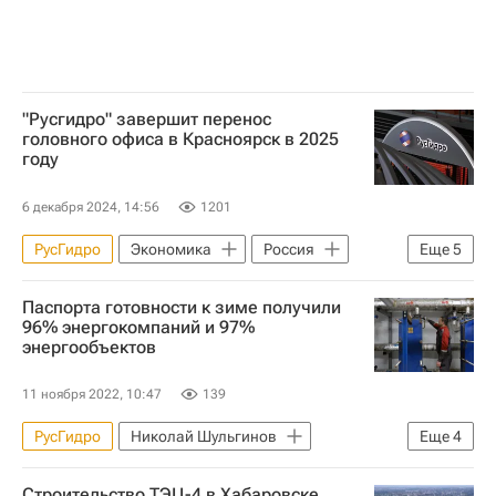
"Русгидро" завершит перенос
головного офиса в Красноярск в 2025
году
6 декабря 2024, 14:56
1201
РусГидро
Экономика
Россия
Еще
5
Красноярск
Москва
Паспорта готовности к зиме получили
Анатолий Серышев
Владимир Путин
96% энергокомпаний и 97%
энергообъектов
Новосибирская ГЭС
11 ноября 2022, 10:47
139
РусГидро
Николай Шульгинов
Еще
4
Россия
ЖКХ
Отопление
Строительство ТЭЦ-4 в Хабаровске