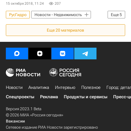
Министерство РФ по развитию Дальнего Востока и Арктики (Минвостокразвития России)
15 октября 2018, 11:24
207
Энергетика
Тарифы
ЖКХ
РусГидро
Новости - Недвижимость
Еще
5
Россия
Камчатский край
Камчатскэнерго
Еще
20
материалов
ЖКХ
Долги
Россия
Новости
Аналитика
Интервью
Полезное
Город: дета
Спецпроекты
Реклама
Продукты и сервисы
Пресс-ц
Версия 2023.1 Beta
© 2026 МИА «Россия сегодня»
Вакансии
Сетевое издание РИА Новости зарегистрировано