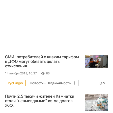
Примтеплоэнерго
ЖКХ
Долги
Теплоснабжение
Россия
СМИ: потребителей с низким тарифом
в ДФО могут обязать делать
отчисления
14 ноября 2018, 10:37
80
РусГидро
Новости - Недвижимость
Еще
9
Дальневосточный ФО
Юрий Трутнев
Почти 2,5 тысячи жителей Камчатки
Министерство экономического развития РФ (Минэкономразвития России)
стали "невыездными" из-за долгов
ЖКХ
Министерство энергетики РФ (Минэнерго России)