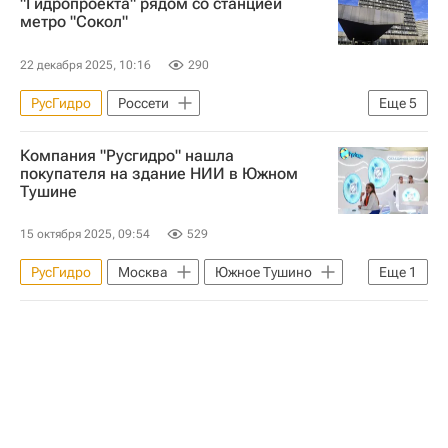
"Гидропроекта" рядом со станцией
метро "Сокол"
22 декабря 2025, 10:16
290
РусГидро
Россети
Еще
5
Российский аукционный дом
Россия
Компания "Русгидро" нашла
Ленинградское шоссе
Москва
покупателя на здание НИИ в Южном
Тушине
Коммерческая недвижимость
15 октября 2025, 09:54
529
РусГидро
Москва
Южное Тушино
Еще
1
Коммерческая недвижимость