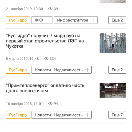
21 ноября 2019, 10:30
391
РусГидро
ЖКХ
Инфраструктура
Еще
2
Дальневосточный ФО
"Русгидро" получит 7 млрд руб на
Республика Саха (Якутия)
первый этап строительства ЛЭП на
Чукотке
5 марта 2019, 16:48
334
РусГидро
Новости - Недвижимость
Еще
2
Чукотка
Строительство
"Примтеплоэнерго" оплатило часть
долга энергетикам
16 ноября 2018, 11:01
94
РусГидро
Новости - Недвижимость
Еще
7
Теплоснабжение
Приморский край