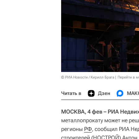
© РИА Новости / Кирилл Брага
Перейти в 
Читать в
Дзен
МАК
МОСКВА, 4 фев – РИА Недви
металлопрокату может не реш
регионы
РФ
, сообщил РИА Не
строителей (НОСТРОЙ) Антон