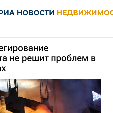
егирование
а не решит проблем в
ах