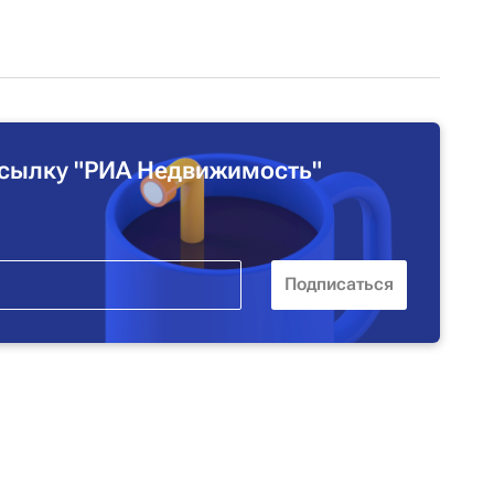
сылку "РИА Недвижимость"