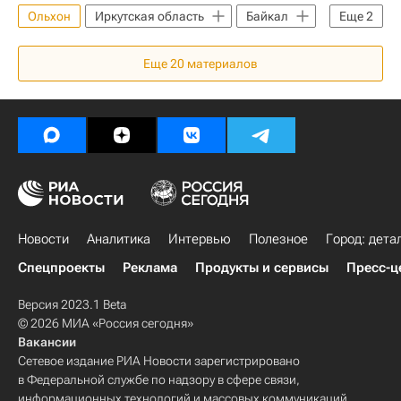
Ольхон
Иркутская область
Байкал
Еще
2
Новости - Недвижимость
Еще
20
материалов
Происшествия
Новости
Аналитика
Интервью
Полезное
Город: дета
Спецпроекты
Реклама
Продукты и сервисы
Пресс-ц
Версия 2023.1 Beta
© 2026 МИА «Россия сегодня»
Вакансии
Сетевое издание РИА Новости зарегистрировано
в Федеральной службе по надзору в сфере связи,
информационных технологий и массовых коммуникаций