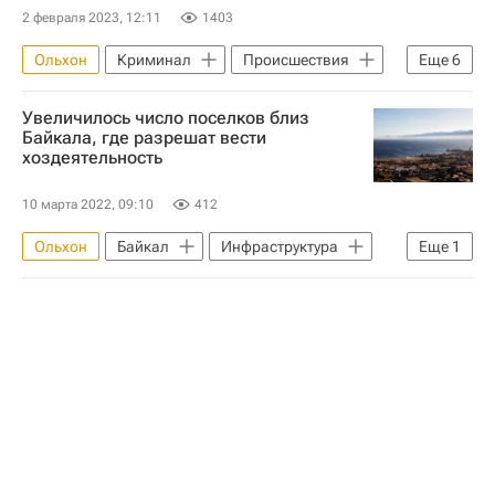
2 февраля 2023, 12:11
1403
Ольхон
Криминал
Происшествия
Еще
6
Россия
Иркутская область
Увеличилось число поселков близ
Следственный комитет России (СК РФ)
Байкала, где разрешат вести
хоздеятельность
Строительство
Дороги
Байкал
10 марта 2022, 09:10
412
Ольхон
Байкал
Инфраструктура
Еще
1
Иркутская область