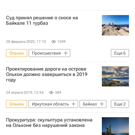
Суд принял решение о сносе на
Байкале 11 турбаз
28 февраля 2020, 17:15
1599
Ольхон
Происшествия
Еще
6
Ольхонский район
Иркутская область
Проектирование дороги на острове
Суды
Инфраструктура
Туризм
Ольхон должно завершиться в 2019
году
Республика Бурятия
24 апреля 2019, 12:54
389
Ольхон
Иркутская область
Байкал
Еще
2
Дороги
Проект
Прокуратура: скульптура установлена
на Ольхоне без нарушений закона