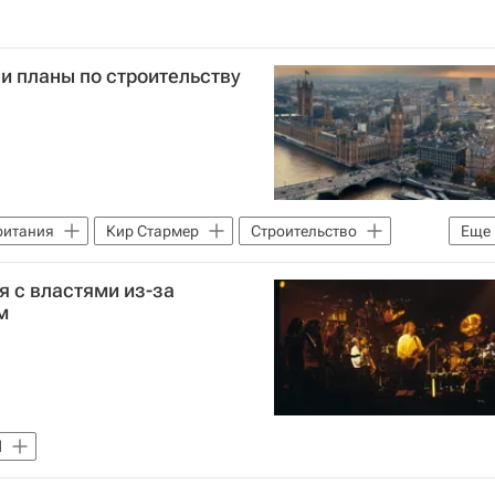
и планы по строительству
ритания
Кир Стармер
Строительство
Еще
я с властями из-за
м
d