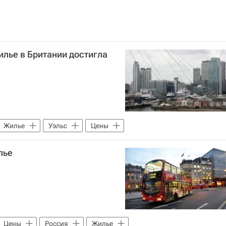
илье в Британии достигла
Жилье
Уэльс
Цены
лье
Цены
Россия
Жилье