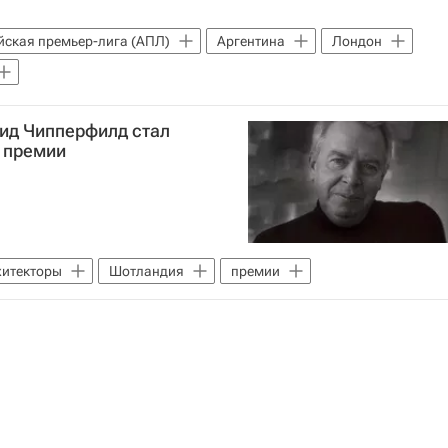
йская премьер-лига (АПЛ)
Аргентина
Лондон
вид Чипперфилд стал
 премии
хитекторы
Шотландия
премии