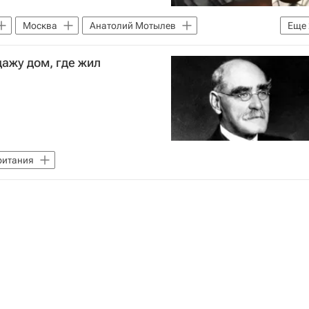
Москва
Анатолий Мотылев
Еще
во по страхованию вкладов
дажу дом, где жил
ритания