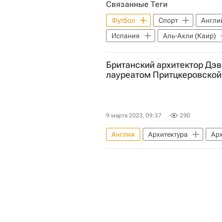
Связанные Теги
Футбол
Спорт
Англи
Испания
Аль-Ахли (Каир)
Британский архитектор Дэ
лауреатом Притцкеровской
9 марта 2023, 09:37
290
Англия
Архитектура
Ар