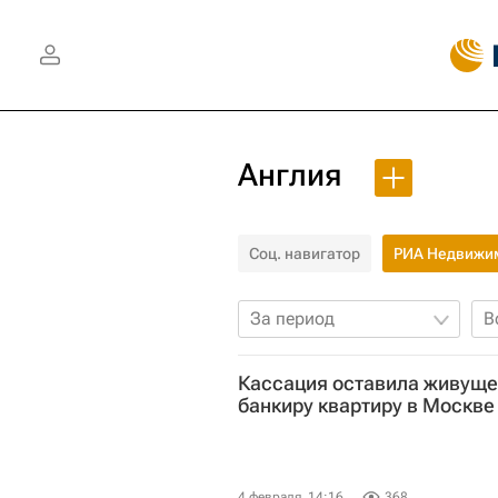
Англия
Соц. навигатор
РИА Недвижи
За период
В
Кассация оставила живуще
банкиру квартиру в Москве
4 февраля, 14:16
368