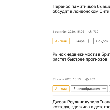
Перенос памятников бывш
обсудят в лондонском Сити
1 сентября 2020, 15:06
730
Англия
В мире
Лондон
Лейбористская партия Великобр
Рынок недвижимости в Бри
растет быстрее прогнозов
31 июля 2020, 13:13
262
Англия
Великобритания
Коронавирус COVID-19
Джоан Роулинг купила "на
коттедж, где жила в детств