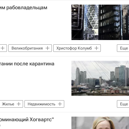
им рабовладельцам
Великобритания
Христофор Колумб
Еще
итании
Садик Хан
Религия
тании после карантина
Жилье
Недвижимость
Еще
поминающий Хогвартс"
е