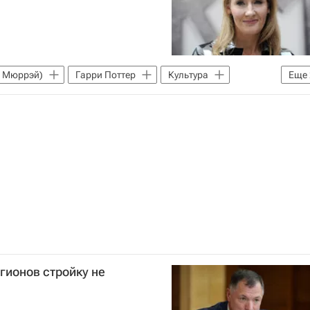
н Мюррэй)
Гарри Поттер
Культура
Еще
гионов стройку не