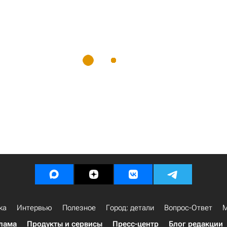
ка
Интервью
Полезное
Город: детали
Вопрос-Ответ
М
лама
Продукты и сервисы
Пресс-центр
Блог редакции