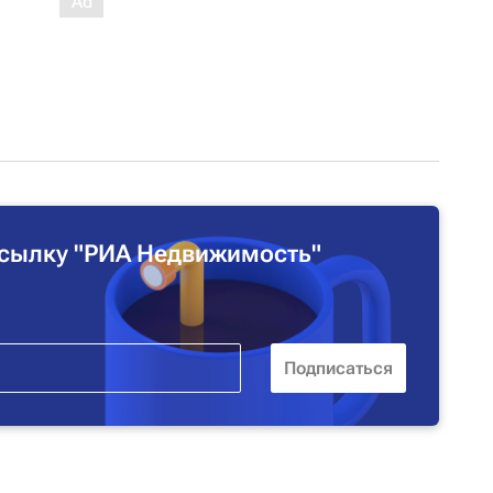
сылку "РИА Недвижимость"