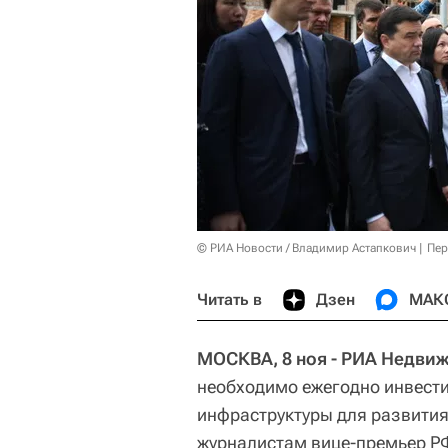
© РИА Новости / Владимир Астапкович
Пер
Читать в
Дзен
МАК
МОСКВА, 8 ноя - РИА Недви
необходимо ежегодно инвести
инфраструктуры для развития
журналистам вице-премьер Р