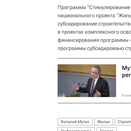
Программа "Стимулирование 
национального проекта "Жиль
субсидирование строительст
в проектах комплексного осв
финансирования программы – 
программы субсидировано стр
Му
ре
8 ноя
Виталий Мутко
Жилье
Строит