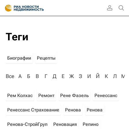
Теги
Биографии
Рецепты
Все
А
Б
В
Г
Д
Е
Ж
З
И
Й
К
Л
М
Рем Колхас
Ремонт
Рене Фазель
Ренессанс
Ренессанс Страхование
Ренова
Ренова
Ренова-СтройГруп
Реновация
Репино