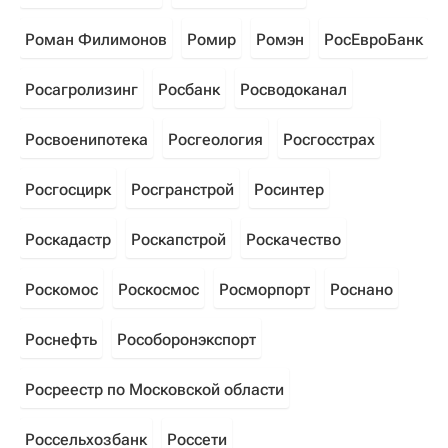
Роман Филимонов
Ромир
Ромэн
РосЕвроБанк
Росагролизинг
Росбанк
Росводоканал
Росвоенипотека
Росгеология
Росгосстрах
Росгосцирк
Росгранстрой
Росинтер
Роскадастр
Роскапстрой
Роскачество
Роскомос
Роскосмос
Росморпорт
Роснано
Роснефть
Рособоронэкспорт
Росреестр по Московской области
Россельхозбанк
Россети