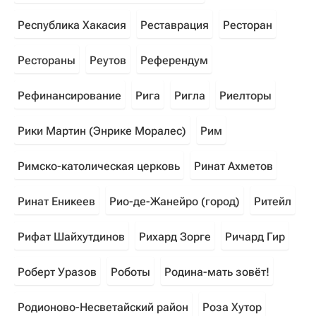
Республика Хакасия
Реставрация
Ресторан
Рестораны
Реутов
Референдум
Рефинансирование
Рига
Ригла
Риелторы
Рики Мартин (Энрике Моралес)
Рим
Римско-католическая церковь
Ринат Ахметов
Ринат Еникеев
Рио-де-Жанейро (город)
Ритейл
Рифат Шайхутдинов
Рихард Зорге
Ричард Гир
Роберт Уразов
Роботы
Родина-мать зовёт!
Родионово-Несветайский район
Роза Хутор