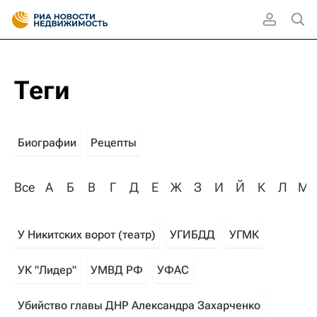
Теги
Биографии
Рецепты
Все
А
Б
В
Г
Д
Е
Ж
З
И
Й
К
Л
М
У Никитских ворот (театр)
УГИБДД
УГМК
УК "Лидер"
УМВД РФ
УФАС
Убийство главы ДНР Александра Захарченко