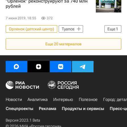
"Орленок" реконструируют за 740 млн
рублей
7 июня 2019, 18:55
372
Орленок (детский центр)
Туапсе
Еще
1
Инфраструктура
Еще
20
материалов
Новости
Аналитика
Интервью
Полезное
Город: дета
Спецпроекты
Реклама
Продукты и сервисы
Пресс-ц
Версия 2023.1 Beta
© 2026 МИА «Россия сегодня»