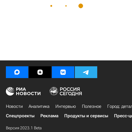
Новости
Аналитика
Интервью
Полезное
Город: дета
Спецпроекты
Реклама
Продукты и сервисы
Пресс-ц
Версия 2023.1 Beta