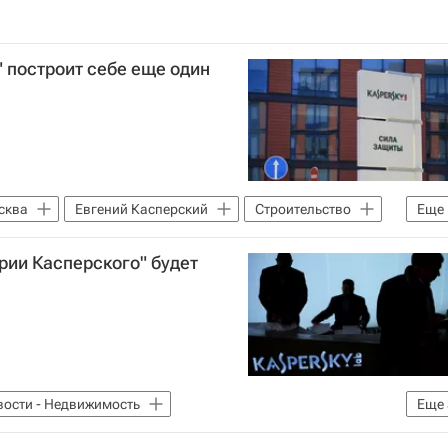
 построит себе еще один
сква
Евгений Касперский
Строительство
Еще
ии Касперского" будет
вости - Недвижимость
Еще
ia)
Недвижимость