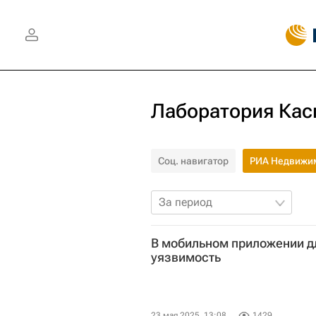
Лаборатория Кас
Соц. навигатор
РИА Недвижи
За период
В мобильном приложении д
уязвимость
23 мая 2025, 13:08
1429