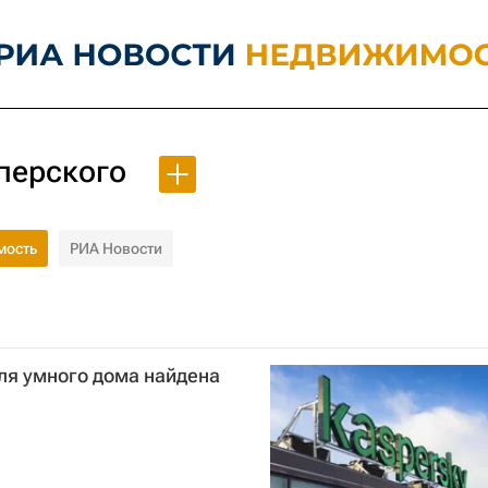
перского
мость
РИА Новости
ля умного дома найдена