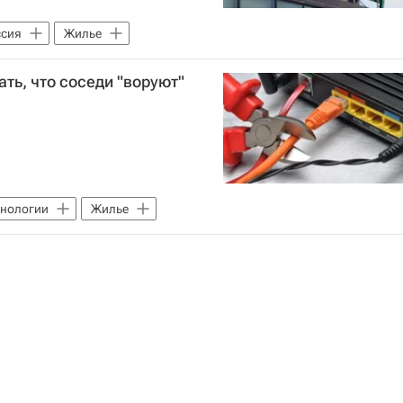
ссия
Жилье
ать, что соседи "воруют"
хнологии
Жилье