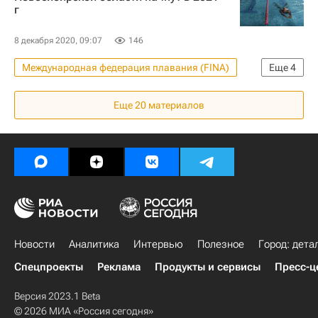
г
8 декабря 2020, 09:07
146
Международная федерация плавания (FINA)
Еще
4
Новосибирская область
Новосибирск
Еще
20
материалов
Министерство строительства и жилищно-коммунального хозяйства РФ (Минстрой России)
Иван Шмидт
Новости
Аналитика
Интервью
Полезное
Город: дета
Спецпроекты
Реклама
Продукты и сервисы
Пресс-ц
Версия 2023.1 Beta
© 2026 МИА «Россия сегодня»