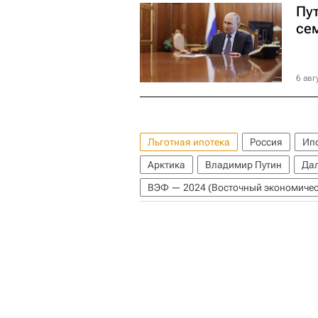
Пу
се
6 авг
Льготная ипотека
Россия
Ип
Арктика
Владимир Путин
Дал
ВЭФ — 2024 (Восточный экономичес