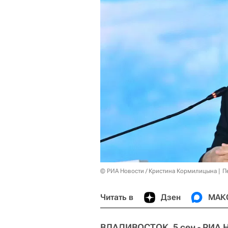
© РИА Новости / Кристина Кормилицына
П
Читать в
Дзен
МАК
ВЛАДИВОСТОК, 5 сен - РИА 