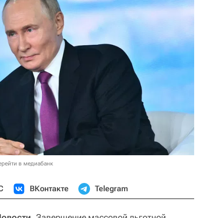
ерейти в медиабанк
С
ВКонтакте
Telegram
Новости.
Завершение массовой льготной