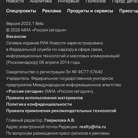
Новости
Аналитика
Интервью
Полезное
Город: дета
Спецпроекты
Реклама
Продукты и сервисы
Пресс-ц
Версия 2023.1 Beta
© 2026 МИА «Россия сегодня»
Вакансии
Сетевое издание РИА Новости зарегистрировано
в Федеральной службе по надзору в сфере связи,
информационных технологий и массовых коммуникаций
(Роскомнадзор) 08 апреля 2014 года.
Свидетельство о регистрации Эл № ФС77-57640
Учредитель: Федеральное государственное унитарное
предприятие Международное информационное агентство
«Россия сегодня»
(МИА «Россия сегодня»).
Правила использования материалов
Политика конфиденциальности
Правила применения рекомендательных технологий
Главный редактор:
Гаврилова А.В.
Адрес электронной почты Редакции:
realty@ria.ru
По вопросам размещения пресс-релизов и рекламы