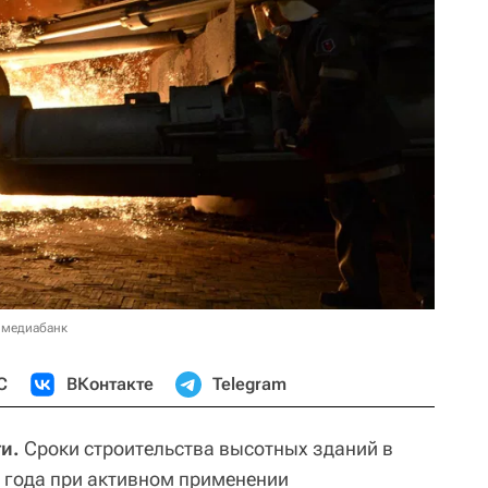
 медиабанк
С
ВКонтакте
Telegram
и.
Сроки строительства высотных зданий в
1 года при активном применении