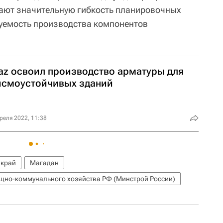
гают значительную гибкость планировочных
уемость производства компонентов
raz освоил производство арматуры для
йсмоустойчивых зданий
реля 2022, 11:38
 край
Магадан
ищно-коммунального хозяйства РФ (Минстрой России)