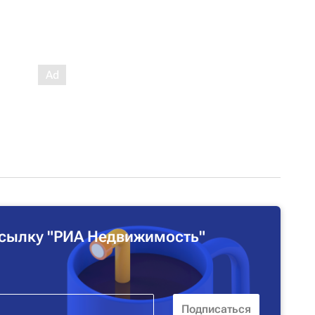
сылку "РИА Недвижимость"