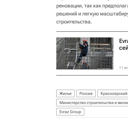
реновации, так как предпола
решений и легкую масштабир
строительства.
Ev
се
11 ап
Жилье
Россия
Красноярский
Министерство строительства и жил
Evraz Group