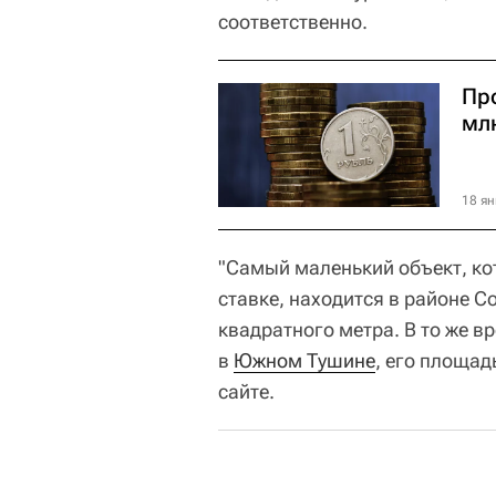
соответственно.
Пр
млн
18 ян
"Самый маленький объект, ко
ставке, находится в районе С
квадратного метра. В то же 
в
Южном Тушине
, его площад
сайте.