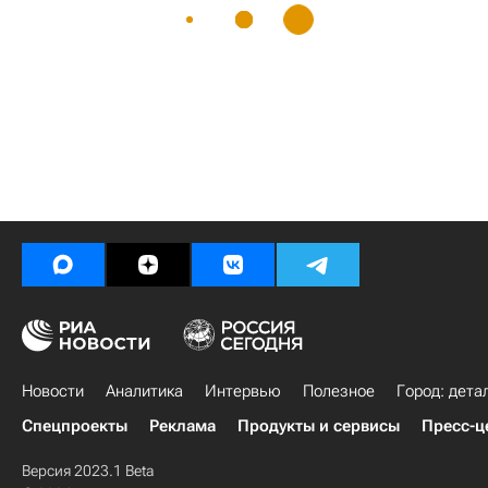
Новости
Аналитика
Интервью
Полезное
Город: дета
Спецпроекты
Реклама
Продукты и сервисы
Пресс-ц
Версия 2023.1 Beta