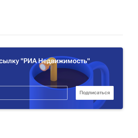
сылку "РИА Недвижимость"