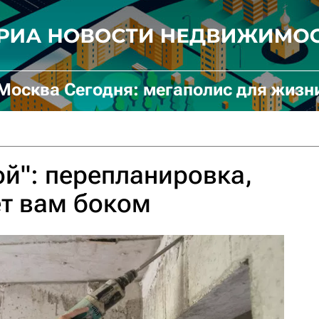
Москва Сегодня: мегаполис для жизн
ой": перепланировка,
т вам боком