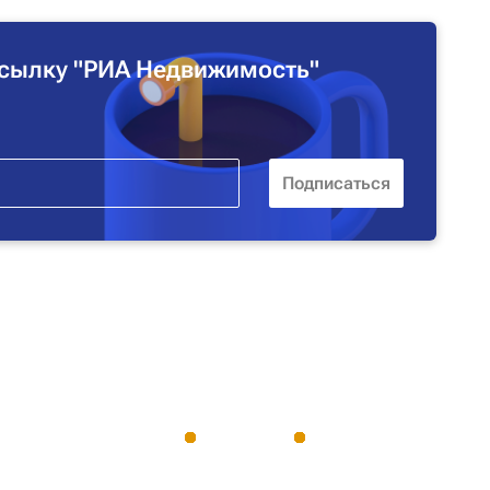
сылку "РИА Недвижимость"