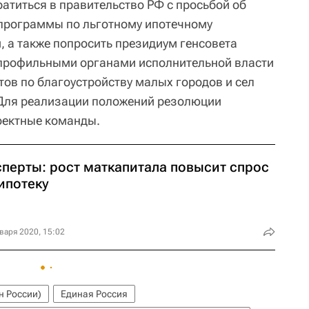
ратиться в правительство РФ с просьбой об
программы по льготному ипотечному
 а также попросить президиум генсовета
 профильными органами исполнительной власти
тов по благоустройству малых городов и сел
 Для реализации положений резолюции
оектные команды.
сперты: рост маткапитала повысит спрос
ипотеку
варя 2020, 15:02
 России)
Единая Россия