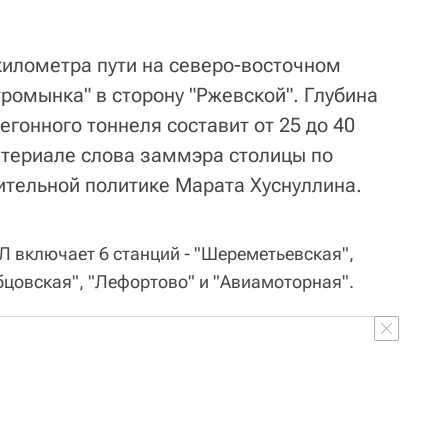
километра пути на северо-восточном
тромынка" в сторону "Ржевской". Глубина
егонного тоннеля составит от 25 до 40
материале слова заммэра столицы по
оительной политике Марата Хуснуллина.
Л включает 6 станций - "Шереметьевская",
бцовская", "Лефортово" и "Авиамоторная".