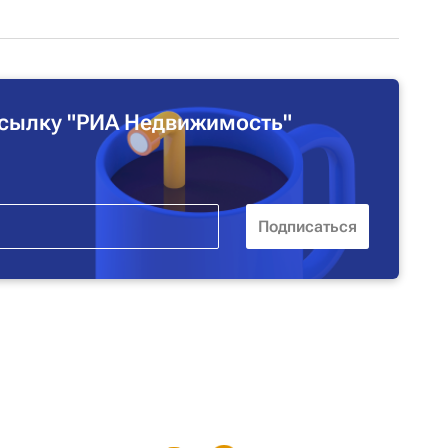
сылку "РИА Недвижимость"