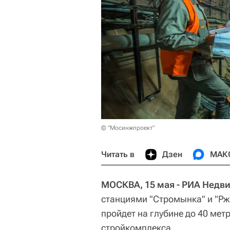
© "Мосинжпроект"
Читать в
Дзен
МАК
МОСКВА, 15 мая - РИА Недв
станциями "Стромынка" и "Рж
пройдет на глубине до 40 мет
стройкомплекса.