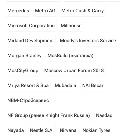
Mercedes
Metro AG
Metro Cash & Carry
Microsoft Corporation
Millhouse
Mirland Development
Moody’s Investors Service
Morgan Stanley
MosBuild (выставка)
MosCityGroup
Moscow Urban Forum 2018
Mriya Resort & Spa
Mubadala
NAI Becar
NBM-Cтройсервис
NF Group (ранее Knight Frank Russia)
Nasdaq
Nayada
Nestle S.A.
Nirvana
Nokian Tyres