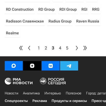
RD Construction
RD Group
RDI Group
RGI
RRG
Radisson Славянская
Radius Group
Raven Russia
Realme
1
2
3
4
5
Новости
Аналитика
Интервью
Полезное
Город: дета
Спецпроекты
Реклама
Продукты и сервисы
Пресс-ц