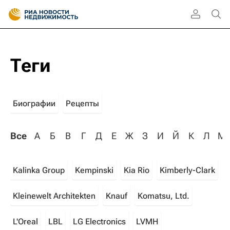
Теги
Биографии
Рецепты
Все
А
Б
В
Г
Д
Е
Ж
З
И
Й
К
Л
М
Kalinka Group
Kempinski
Kia Rio
Kimberly-Clark
Kleinewelt Architekten
Knauf
Komatsu, Ltd.
L'Oreal
LBL
LG Electronics
LVMH