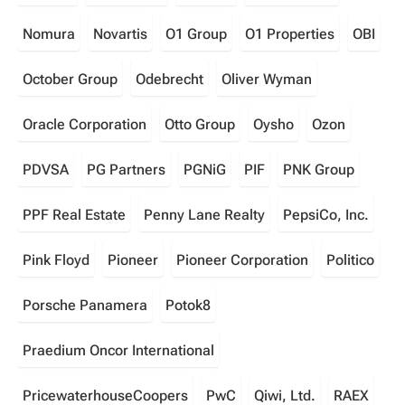
Nomura
Novartis
O1 Group
O1 Properties
OBI
October Group
Odebrecht
Oliver Wyman
Oracle Corporation
Otto Group
Oysho
Ozon
PDVSA
PG Partners
PGNiG
PIF
PNK Group
PPF Real Estate
Penny Lane Realty
PepsiCo, Inc.
Pink Floyd
Pioneer
Pioneer Corporation
Politico
Porsche Panamera
Potok8
Praedium Oncor International
PricewaterhouseCoopers
PwC
Qiwi, Ltd.
RAEX