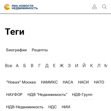
Теги
Биографии
Рецепты
Все
А
Б
В
Г
Д
Е
Ж
З
И
Й
К
Л
М
"Новая" Москва
НАМИКС
НАСА
НАСИ
НАТО
НАУФОР
НДВ "Недвижимость"
НДВ-Групп
НДВ-Недвижимость
НДС
НИИ