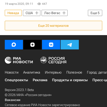
19 марта 2020, 09:11
447
Невада
США
Лас-Вегас
Еще
5
Fitch Ratings
Еще
20
материалов
Распространение коронавируса
Жилье
Цены
Коронавирус COVID-19
Новости
Аналитика
Интервью
Полезное
Город: дета
Спецпроекты
Реклама
Продукты и сервисы
Пресс-ц
Версия 2023.1 Beta
© 2026 МИА «Россия сегодня»
Вакансии
Сетевое издание РИА Новости зарегистрировано