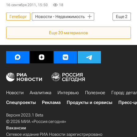
16 сентября 2011, 15:50
18
Гетеборг
Новости - Недвижимость
Еще
2
Аренда
Швеция
Еще
20
материалов
Новости
Аналитика
Интервью
Полезное
Город: дета
Спецпроекты
Реклама
Продукты и сервисы
Пресс-ц
Версия 2023.1 Beta
© 2026 МИА «Россия сегодня»
Вакансии
Сетевое издание РИА Новости зарегистрировано