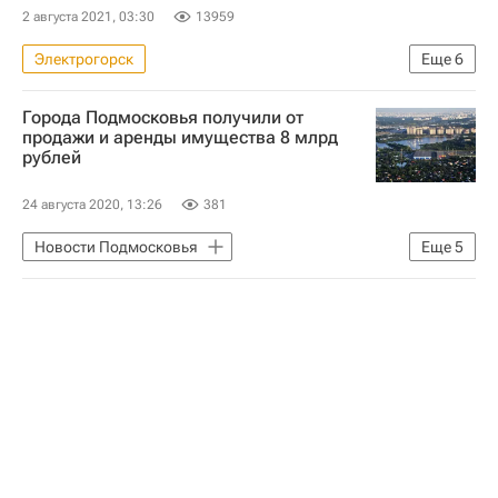
2 августа 2021, 03:30
13959
Электрогорск
Еще
6
Московская область (Подмосковье)
Города Подмосковья получили от
Балашиха
Егорьевск
Жилье
продажи и аренды имущества 8 млрд
рублей
Цены
Новостройки
24 августа 2020, 13:26
381
Новости Подмосковья
Еще
5
Московская область (Подмосковье)
Коммерческая недвижимость
Недвижимость
Аренда
Земельные участки