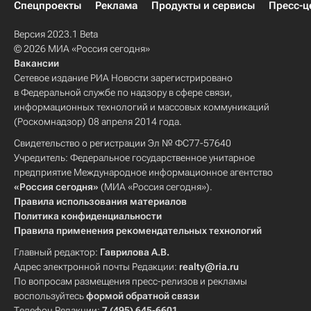
Спецпроекты
Реклама
Продукты и сервисы
Пресс-ц
Версия 2023.1 Beta
© 2026 МИА «Россия сегодня»
Вакансии
Сетевое издание РИА Новости зарегистрировано
в Федеральной службе по надзору в сфере связи,
информационных технологий и массовых коммуникаций
(Роскомнадзор) 08 апреля 2014 года.
Свидетельство о регистрации Эл № ФС77-57640
Учредитель: Федеральное государственное унитарное
предприятие Международное информационное агентство
«Россия сегодня»
(МИА «Россия сегодня»).
Правила использования материалов
Политика конфиденциальности
Правила применения рекомендательных технологий
Главный редактор:
Гаврилова А.В.
Адрес электронной почты Редакции:
realty@ria.ru
По вопросам размещения пресс-релизов и рекламы
воспользуйтесь
формой обратной связи
Телефон Редакции:
7 (495) 645-6601