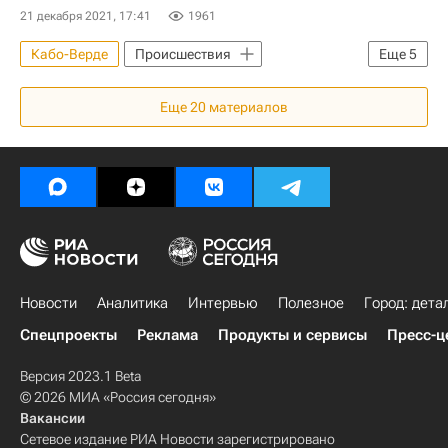
21 декабря 2021, 17:41
1961
Кабо-Верде
Происшествия
Еще
5
Ленинградская область
Жилье
Еще
20
материалов
Дольщики
Обманутые дольщики в России
Криминал
Новости
Аналитика
Интервью
Полезное
Город: дета
Спецпроекты
Реклама
Продукты и сервисы
Пресс-ц
Версия 2023.1 Beta
© 2026 МИА «Россия сегодня»
Вакансии
Сетевое издание РИА Новости зарегистрировано