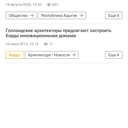
14 августа 2020, 12:42
601
Общество
Республика Адыгея
Еще
4
Марк Захаров
Голландские архитекторы предлагают застроить
Русское географическое общество
Бордо инновационными домами
Евразия
Новости - Недвижимость
10 июля 2012, 10:15
17
Бордо
Архитектура - Новости
Еще
4
Новости - Недвижимость
Жилье
Архитекторы
Франция