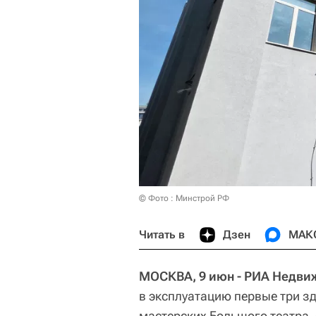
© Фото : Минстрой РФ
Читать в
Дзен
МАК
МОСКВА, 9 июн - РИА Недви
в эксплуатацию первые три з
мастерских Большого театра,