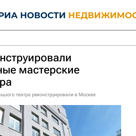
онструировали
ные мастерские
тра
ьшого театра реконструировали в Москве