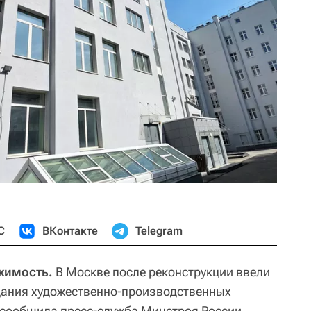
С
ВКонтакте
Telegram
жимость.
В Москве после реконструкции ввели
дания художественно-производственных
 сообщила пресс-служба Минстроя России.