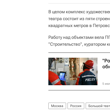
В целом комплекс художеств
театра состоит из пяти стро
квадратных метров в Петровс
Работу над объектами вела П
"Строительство", куратором 
"Р
об
5 июл
Москва
Россия
Большой теа