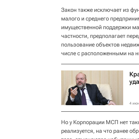
Закон также исключает из фу
малого и среднего предприн
имущественной поддержки мал
частности, предполагает перед
пользование объектов недвиж
числе с расположенными на н
Кр
уд
4 июн
Но у Корпорации МСП нет так
реализуется, на что ранее о