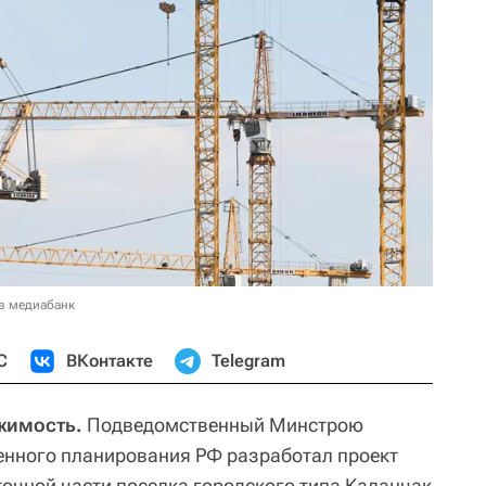
в медиабанк
С
ВКонтакте
Telegram
жимость.
Подведомственный Минстрою
енного планирования РФ разработал проект
точной части поселка городского типа Каланчак