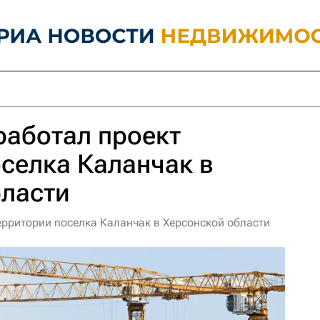
работал проект
селка Каланчак в
бласти
ерритории поселка Каланчак в Херсонской области