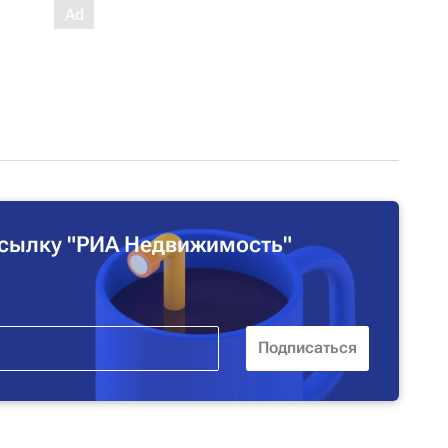
сылку "РИА Недвижимость"