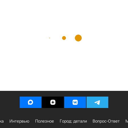
ка
Интервью
Полезное
Город: детали
Вопрос-Ответ
М