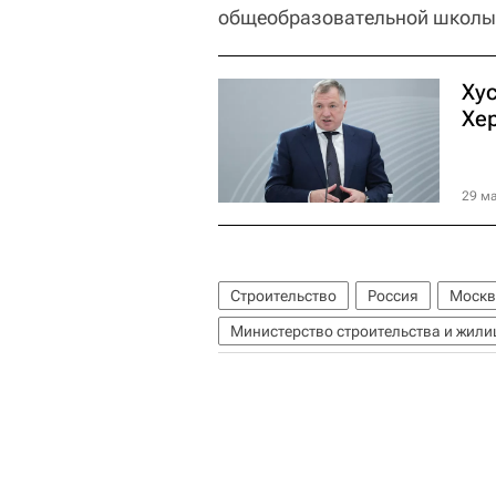
общеобразовательной школы н
Ху
Хе
29 ма
Строительство
Россия
Москв
Министерство строительства и жил