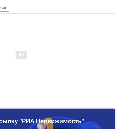
сия
сылку "РИА Недвижимость"