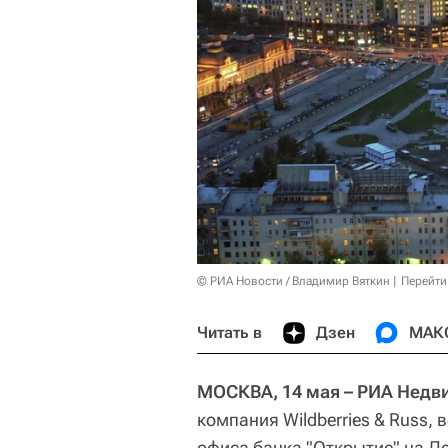
© РИА Новости / Владимир Вяткин
Перейти
Читать в
Дзен
МАК
МОСКВА, 14 мая – РИА Нед
компания Wildberries & Russ,
офиса банка "Открытие" на Л