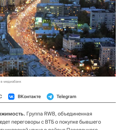
 в медиабанк
С
ВКонтакте
Telegram
вижимость.
Группа RWB, объединенная
 ведет переговоры с ВТБ о покупке бывшего
етниковской улице в районе Павелецкого