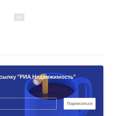
сылку "РИА Недвижимость"