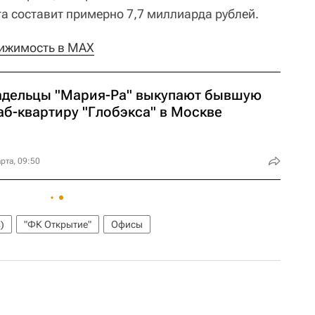
та составит примерно 7,7 миллиарда рублей.
ижимость в MAX
адельцы "Мария-Ра" выкупают бывшую
аб-квартиру "Глобэкса" в Москве
рта, 09:50
)
"ФК Открытие"
Офисы