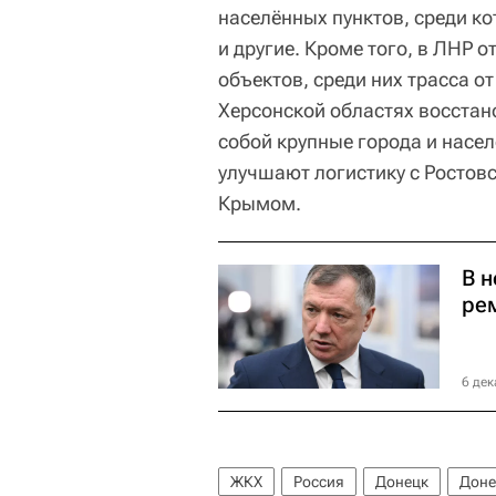
населённых пунктов, среди к
и другие. Кроме того, в ЛНР 
объектов, среди них трасса о
Херсонской областях восстан
собой крупные города и насел
улучшают логистику с Ростов
Крымом.
В 
ре
6 дек
ЖКХ
Россия
Донецк
Доне