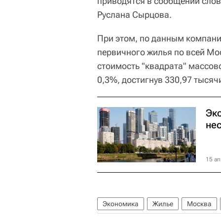
приводятся в сообщении сло
Руслана Сырцова.
При этом, по данным компани
первичного жилья по всей Мос
стоимость "квадрата" массов
0,3%, достигнув 330,97 тысяч
Эк
не
15 ап
Экономика
Жилье
Москва