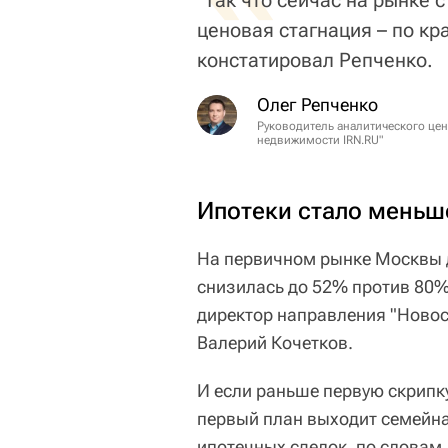
ценовая стагнация – по кр
констатировал Репченко.
Олег Репченко
Руководитель аналитического це
недвижимости IRN.RU"
Ипотеки стало меньш
На первичном рынке Москвы д
снизилась до 52% против 80% 
директор направления "Новос
Валерий Кочетков.
И если раньше первую скрипку
первый план выходит семейная
ипотечных сделок, по словам