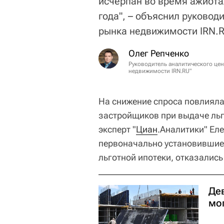
исчерпан во время ажиота
года", – объяснил руковод
рынка недвижимости IRN.R
Олег Репченко
Руководитель аналитического це
недвижимости IRN.RU"
На снижение спроса повлияла
застройщиков при выдаче льг
эксперт "
Циан
.Аналитики" Ел
первоначально установившие
льготной ипотеки, отказались
Де
мог