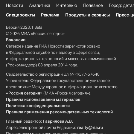
Новости
Аналитика
Интервью
Полезное
Город: дета
Спецпроекты
Реклама
Продукты и сервисы
Пресс-ц
Версия 2023.1 Beta
© 2026 МИА «Россия сегодня»
Вакансии
Сетевое издание РИА Новости зарегистрировано
в Федеральной службе по надзору в сфере связи,
информационных технологий и массовых коммуникаций
(Роскомнадзор) 08 апреля 2014 года.
Свидетельство о регистрации Эл № ФС77-57640
Учредитель: Федеральное государственное унитарное
предприятие Международное информационное агентство
«Россия сегодня»
(МИА «Россия сегодня»).
Правила использования материалов
Политика конфиденциальности
Правила применения рекомендательных технологий
Главный редактор:
Гаврилова А.В.
Адрес электронной почты Редакции:
realty@ria.ru
По вопросам размещения пресс-релизов и рекламы