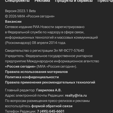
Спецпроекты
Реклама
Продукты и сервисы
Пресс-ц
Версия 2023.1 Beta
© 2026 МИА «Россия сегодня»
Вакансии
Сетевое издание РИА Новости зарегистрировано
в Федеральной службе по надзору в сфере связи,
информационных технологий и массовых коммуникаций
(Роскомнадзор) 08 апреля 2014 года.
Свидетельство о регистрации Эл № ФС77-57640
Учредитель: Федеральное государственное унитарное
предприятие Международное информационное агентство
«Россия сегодня»
(МИА «Россия сегодня»).
Правила использования материалов
Политика конфиденциальности
Правила применения рекомендательных технологий
Главный редактор:
Гаврилова А.В.
Адрес электронной почты Редакции:
realty@ria.ru
По вопросам размещения пресс-релизов и рекламы
воспользуйтесь
формой обратной связи
Телефон Редакции:
7 (495) 645-6601