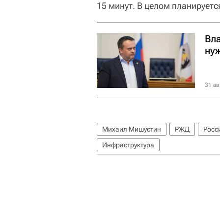
15 минут. В целом планируетс
Вл
ну
31 ав
Михаил Мишустин
РЖД
Росс
Инфраструктура