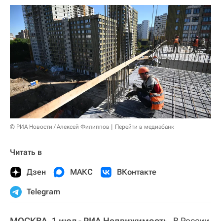
© РИА Новости / Алексей Филиппов
Перейти в медиабанк
Читать в
Дзен
МАКС
ВКонтакте
Telegram
МОСКВА, 1 июл - РИА Недвижимость.
В России